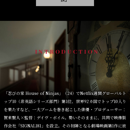
INTRODUCTION
「忍びの家 House of Ninjas」（24）でNetflix週間グローバルト
ップ10（非英語シリーズ部門）第1位、世界92カ国でトップ10入り
を果たすなど、一大ブームを巻き起こした俳優・プロデューサー：
賀来賢人×監督：デイヴ・ボイル。勢いそのままに、共同で映像製
作会社「SIGNAL181」を設立。その初陣となる劇場映画第1作に彼