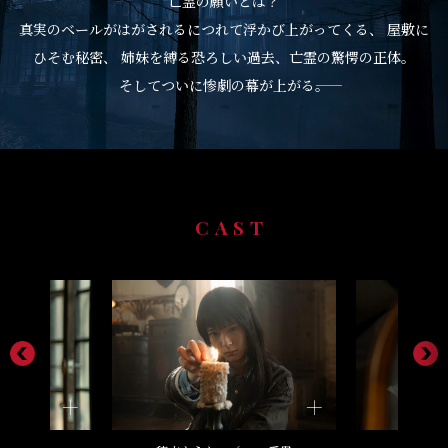
亡霊の願いとは？
真実のベールがはがされるにつれて浮かび上がってくる、
屋敷に
ひそむ秘密、
姉妹を縛る恐ろしい過去、亡霊の驚愕の正体。
そしてついに惨劇の幕が上がる――。
CAST