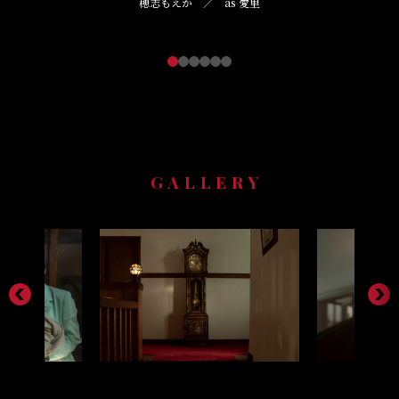
as 禎子
穂志もえか ／ as 愛里
稲垣来泉
GALLERY