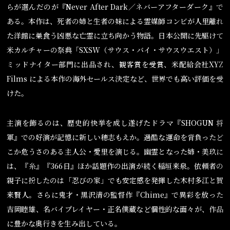
らが選んだのが『Never After Dark／ネバーアフターダーク』で
ある。本作は、死者の姉と生者の妹による霊媒師コンビが人里離れ
た洋館に巣食う凶悪な亡霊に立ち向かう物語。日本公開に先駆けて
米カルチャーの祭典「SXSW（サウス・バイ・サウスウエスト）」
ミッドナイター部門に出品され、観客賞を受賞、米配給会社XYZ
Films による本作の海外セールス決定など、世界でも高い評価を受
けた。
主演を飾るのは、歴史的快挙を成し遂げたドラマ『SHOGUN 将
軍』での好演が記憶に新しい穂志もえか。過酷な運命を背負ったど
こか危うさのある主人公・愛里を演じる。幽霊となった姉・美玖に
は、『糸』『366日』ほか話題作の出演が続く稲垣来泉。依頼者の
親子に扮したのは「忍びの家」でも安定感を発揮した木村多江と賀
来賢人。さらに鬼才・黒沢清の監督作『Chime』で異彩を放った
吉岡睦雄、名バイプレイヤー・正名僕蔵など個性的な面々が、作品
に豊かな奥行きを生み出している。