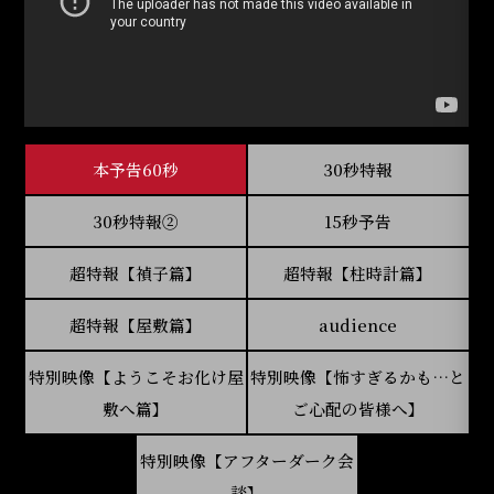
本予告60秒
30秒特報
30秒特報②
15秒予告
超特報【禎子篇】
超特報【柱時計篇】
超特報【屋敷篇】
audience
特別映像【ようこそお化け屋
特別映像【怖すぎるかも…と
敷へ篇】
ご心配の皆様へ】
特別映像【アフターダーク会
談】