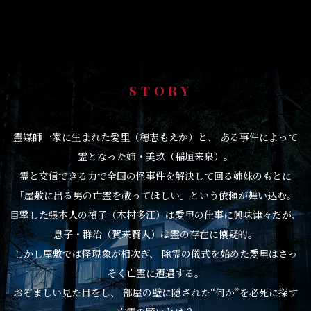
STORY
霊媒師一家に生まれた愛里（穂志もえか）と、
ある事件によって
霊となった姉・美玖（稲垣来泉）。
霊と交信できる力で全国の怪事件を解決して回る姉妹のもとに
「屋敷に出る男の亡霊を祓ってほしい」という依頼が舞い込む。
目撃した張本人の禎子（木村多江）は愛里の仕事に興味津々だが、
息子・群治（賀来賢人）は霊の存在に懐疑的。
しかし屋敷では怪現象が相次ぎ、
除霊の儀式を始めた愛里はさっ
そく亡霊に遭遇する。
おぞましい見た目をし、
部屋の壁に隠された“何か”を必死に探す